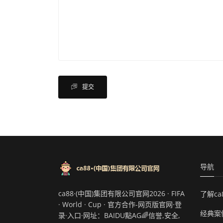
提交
导航
ca88·(中国)集团有限公司官网2026 · FIFA
了解c
· World · Cup · 官方合作-网页版官网·登
经典案
录·入口·网址：BAIDU點AG🌈信誉,安全,