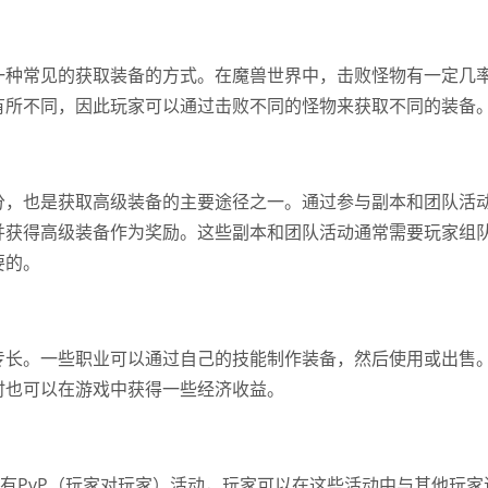
一种常见的获取装备的方式。在魔兽世界中，击败怪物有一定几
有所不同，因此玩家可以通过击败不同的怪物来获取不同的装备
分，也是获取高级装备的主要途径之一。通过参与副本和团队活
并获得高级装备作为奖励。这些副本和团队活动通常需要玩家组
要的。
专长。一些职业可以通过自己的技能制作装备，然后使用或出售
时也可以在游戏中获得一些经济收益。
还有PvP（玩家对玩家）活动，玩家可以在这些活动中与其他玩家