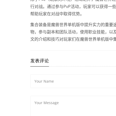
行对战。通过参与PvP活动，玩家可以获得一
帮助玩家在对战中取得优势。
集合装备是魔兽世界单机版中提升实力的重要
物，参与副本和团队活动，使用职业技能，以及
文的介绍和技巧对玩家们在魔兽世界单机版中
发表评论