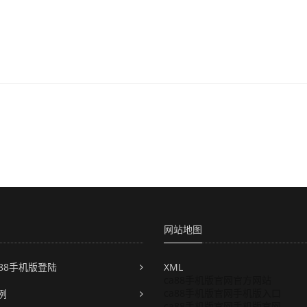
网站地图
a88手机版登陆
XML
ca88手机版官网官方网站
ca88手机版官网手机版入口
例
ca88手机版官网手机版官网