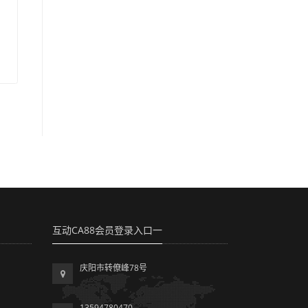
互动CA88会员登录入口一
庆阳市转僚峰78号
13594780470