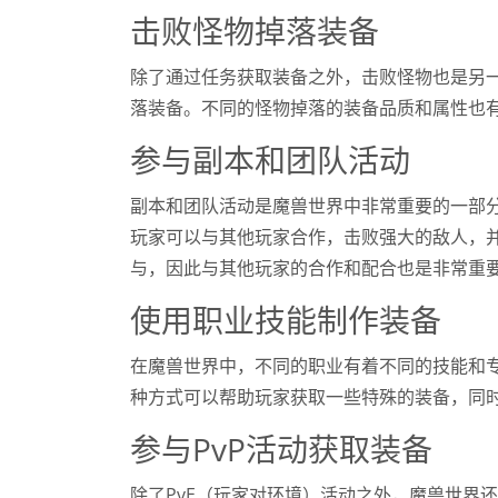
击败怪物掉落装备
除了通过任务获取装备之外，击败怪物也是另
落装备。不同的怪物掉落的装备品质和属性也
参与副本和团队活动
副本和团队活动是魔兽世界中非常重要的一部
玩家可以与其他玩家合作，击败强大的敌人，
与，因此与其他玩家的合作和配合也是非常重
使用职业技能制作装备
在魔兽世界中，不同的职业有着不同的技能和
种方式可以帮助玩家获取一些特殊的装备，同
参与PvP活动获取装备
除了PvE（玩家对环境）活动之外，魔兽世界