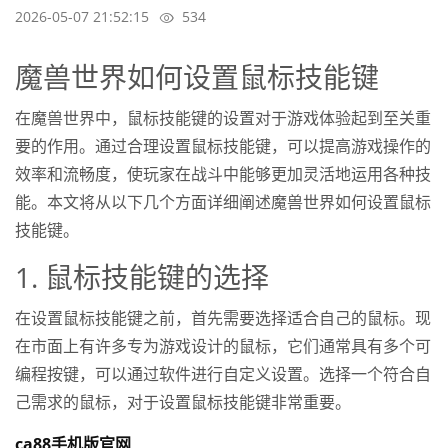
2026-05-07 21:52:15
534
魔兽世界如何设置鼠标技能键
在魔兽世界中，鼠标技能键的设置对于游戏体验起到至关重
要的作用。通过合理设置鼠标技能键，可以提高游戏操作的
效率和流畅度，使玩家在战斗中能够更加灵活地运用各种技
能。本文将从以下几个方面详细阐述魔兽世界如何设置鼠标
技能键。
1. 鼠标技能键的选择
在设置鼠标技能键之前，首先需要选择适合自己的鼠标。现
在市面上有许多专为游戏设计的鼠标，它们通常具有多个可
编程按键，可以通过软件进行自定义设置。选择一个符合自
己需求的鼠标，对于设置鼠标技能键非常重要。
ca88手机版官网