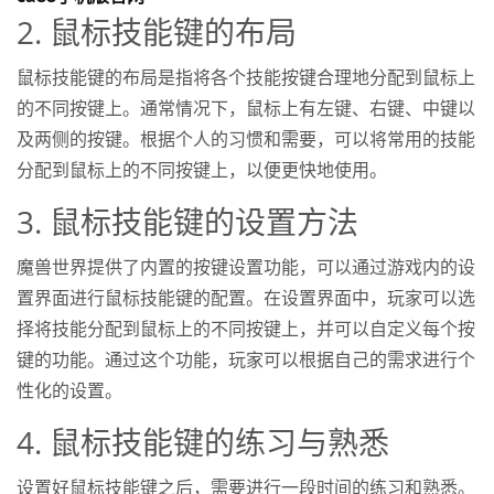
2. 鼠标技能键的布局
鼠标技能键的布局是指将各个技能按键合理地分配到鼠标上
的不同按键上。通常情况下，鼠标上有左键、右键、中键以
及两侧的按键。根据个人的习惯和需要，可以将常用的技能
分配到鼠标上的不同按键上，以便更快地使用。
3. 鼠标技能键的设置方法
魔兽世界提供了内置的按键设置功能，可以通过游戏内的设
置界面进行鼠标技能键的配置。在设置界面中，玩家可以选
择将技能分配到鼠标上的不同按键上，并可以自定义每个按
键的功能。通过这个功能，玩家可以根据自己的需求进行个
性化的设置。
4. 鼠标技能键的练习与熟悉
设置好鼠标技能键之后，需要进行一段时间的练习和熟悉。