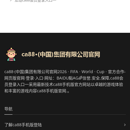
互动ca88会员登录入口一
ca88·(中国)集团有限公司官网2026 · FIFA · World · Cup · 官方合作-
网页版官网·登录·入口·网址：BAIDU點AG🌈信誉,安全,保障,ca88会
员登录入口一采用最新技术ca88手机版官方网站以卓越的游戏体验
和丰富的游戏内容ca88手机版官网.。
导航
了解ca88手机版登陆